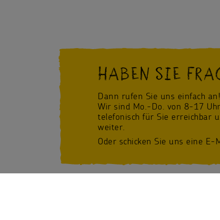
HABEN SIE FRA
Dann rufen Sie uns einfach an
Wir sind Mo.-Do. von 8-17 Uhr
telefonisch für Sie erreichbar 
weiter.
Oder schicken Sie uns eine E-M
Facebook
/Sternsinger