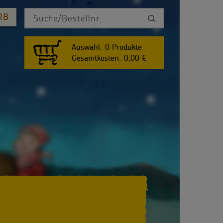
RB
Auswahl:
0
Produkte
Gesamtkosten:
0,00 €