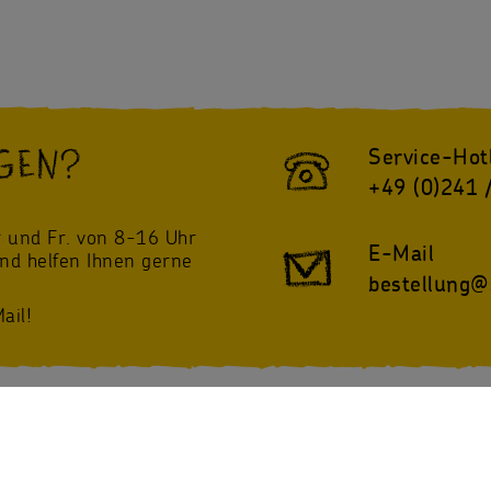
GEN?
Service-Hot
+49 (0)241 
!
 und Fr. von 8-16 Uhr
E-Mail
und helfen Ihnen gerne
bestellung@
ail!
twitter
Instagram
@sternsinger_de
/Sternsinger