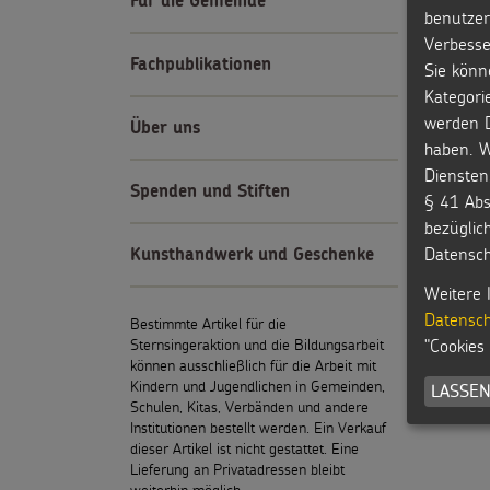
Für die Gemeinde
benutzer
Verbesse
Fachpublikationen
Sie könn
Kategori
werden D
Über uns
haben. W
Diensten
Spenden und Stiften
§ 41 Abs
bezüglic
Datensch
Kunsthandwerk und Geschenke
Weitere 
Datensch
Bestimmte Artikel für die
"Cookies
Sternsingeraktion und die Bildungsarbeit
können ausschließlich für die Arbeit mit
Kindern und Jugendlichen in Gemeinden,
LASSEN
Schulen, Kitas, Verbänden und andere
Institutionen bestellt werden. Ein Verkauf
dieser Artikel ist nicht gestattet. Eine
Lieferung an Privatadressen bleibt