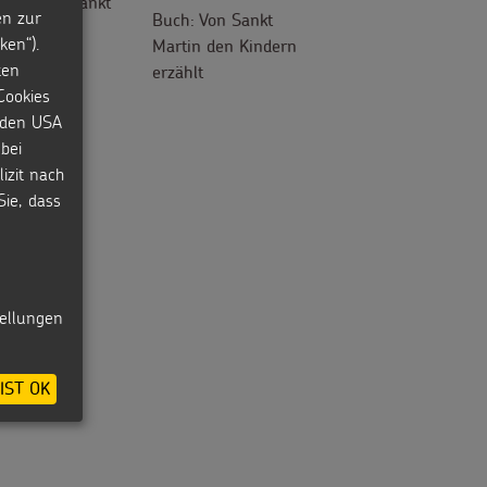
ir feiern Sankt
en zur
Buch: Von Sankt
ken“).
Martin den Kindern
ten
erzählt
Cookies
n den USA
bei
izit nach
Sie, dass
tellungen
IST OK