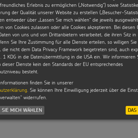
Buch: Lass uns Sankt
Buch: Mein Mitmach-
Buch: W
freundliches Erlebnis zu ermöglichen („Notwendig“) sowie Statistik
Martin feiern!
Buch zu Sankt Martin
Martin
rung der Qualität unserer Website zu erstellen („Besucher-Statisti
en entweder über „Lassen Sie mich wählen“ die jeweils ausgewähl
en von Cookies zulassen oder alle Cookies akzeptieren. Bei diesen 
aten von uns und von Drittanbietern verarbeitet, die ihren Sitz i
enn Sie Ihre Zustimmung für alle Dienste erteilen, so willigen Sie 
MEHR ANZEIGEN
, die nicht dem Data Privacy Framework beigetreten sind, auch expl
. 1 KDG in die Datenübermittlung in die USA ein. Wir informieren 
h dieser Dienste kein den Standards der EU entsprechendes
utzniveau besteht.
Informationen finden Sie in unserer
utzerklärung
. Sie können Ihre Einwilligung jederzeit über die Eins
 verwalten" widerrufen.
 SIE MICH WÄHLEN
DAS 