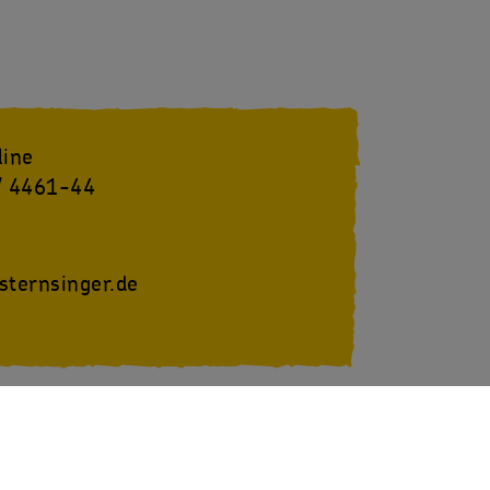
line
/ 4461-44
sternsinger.de
youtube
SternsingerVideo