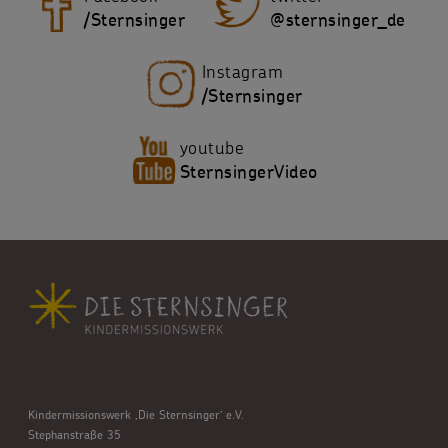
/Sternsinger
@sternsinger_de
Instagram
/Sternsinger
youtube
SternsingerVideo
Kindermissionswerk ,Die Sternsinger’ e.V.
Stephanstraße 35