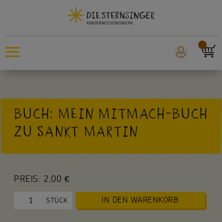
Sternsingeraktion
BUCH: MEIN MITMACH-BUCH
Sankt Martin
ZU SANKT MARTIN
Weltmissionstag der Kinder
Für Kinder
PREIS:
2,00 €
Für die Kita
IN DEN WARENKORB
STÜCK
Für die Schule