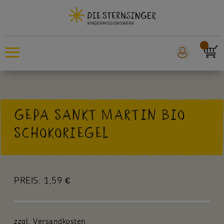
Sternsingeraktion
GEPA SANKT MARTIN BIO
Sankt Martin
SCHOKORIEGEL
Weltmissionstag der Kinder
Für Kinder
PREIS:
1,59 €
Für die Kita
Für die Schule
zzgl. Versandkosten