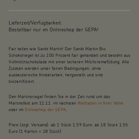
Für die Gemeinde
Lieferzeit/Verfügbarkeit:
Fachpublikationen
Bestellbar nur im Onlineshop der GEPA!
Über uns
Fair teilen wie Sankt Martin! Der Sankt Martin Bio
Schokoriegel ist zu 100 Prozent fair gehandelt und besteht aus
Spenden und Stiften
Vollmilchschokolade mit einer leckeren Milchcremefüllung. Alle
Zutaten werden unter fairen Bedingungen, ohne
Kunsthandwerk und Geschenke
ausbeuterische Kinderarbeit, hergestellt und sind
biozertifiziert.
Den Martinsriegel finden Sie in der Zeit rund um das
Martinsfest am 11.11. im nächsten
Weltladen in Ihrer Nähe
oder im
Onlineshop der GEPA
.
Preis (zzgl. Versand): ab 1 Stück 1,59 Euro; ab 18 Stück 1,55
Euro (1 Karton = 18 Stück)