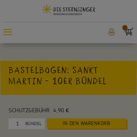
Sternsingeraktion
BASTELBOGEN: SANKT
Sankt Martin
MARTIN - 10ER BÜNDEL
Weltmissionstag der Kinder
Für Kinder
SCHUTZGEBÜHR:
4,90 €
Für die Kita
IN DEN WARENKORB
BÜNDEL
Für die Schule