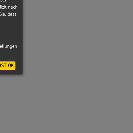
izit nach
Sie, dass
tellungen
IST OK