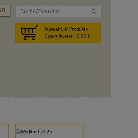
RB
Auswahl:
0
Produkte
Gesamtkosten:
0,00 €