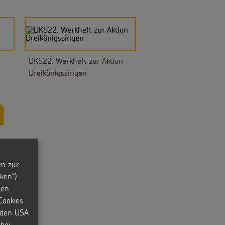
DKS22: Werkheft zur Aktion
Dreikönigssingen
en zur
ken“).
ten
Cookies
n den USA
bei