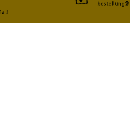
bestellung@
ail!
twitter
Instagram
@sternsinger_de
/Sternsinger
PRODUKTE
SERVICE
Sternsingeraktion
AGB