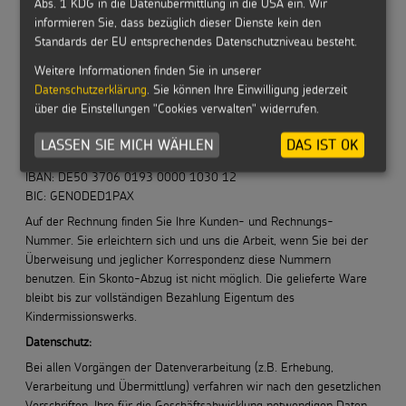
Abs. 1 KDG in die Datenübermittlung in die USA ein. Wir
Retoure
informieren Sie, dass bezüglich dieser Dienste kein den
Im Straßer Feld 12
Standards der EU entsprechendes Datenschutzniveau besteht.
52134 Herzogenrath
Fälligkeit und Zahlung:
Weitere Informationen finden Sie in unserer
Datenschutzerklärung
. Sie können Ihre Einwilligung jederzeit
Die Lieferung der Waren erfolgt gegen Rechnung. Bitte überweisen
über die Einstellungen "Cookies verwalten" widerrufen.
Sie den Rechnungsbetrag innerhalb der angegebenen Frist auf
unser Konto:
LASSEN SIE MICH WÄHLEN
DAS IST OK
Pax-Bank eG
IBAN: DE50 3706 0193 0000 1030 12
BIC: GENODED1PAX
Auf der Rechnung finden Sie Ihre Kunden- und Rechnungs-
Nummer. Sie erleichtern sich und uns die Arbeit, wenn Sie bei der
Überweisung und jeglicher Korrespondenz diese Nummern
benutzen. Ein Skonto-Abzug ist nicht möglich. Die gelieferte Ware
bleibt bis zur vollständigen Bezahlung Eigentum des
Kindermissionswerks.
Datenschutz:
Bei allen Vorgängen der Datenverarbeitung (z.B. Erhebung,
Verarbeitung und Übermittlung) verfahren wir nach den gesetzlichen
Vorschriften. Ihre für die Geschäftsabwicklung notwendigen Daten