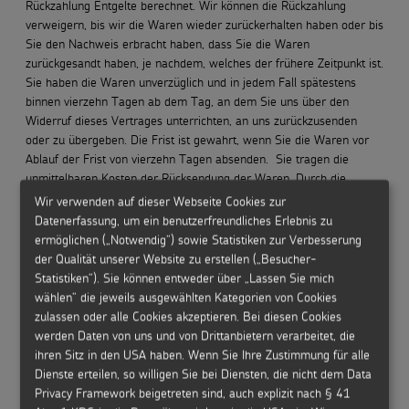
Rückzahlung Entgelte berechnet. Wir können die Rückzahlung
verweigern, bis wir die Waren wieder zurückerhalten haben oder bis
Sie den Nachweis erbracht haben, dass Sie die Waren
zurückgesandt haben, je nachdem, welches der frühere Zeitpunkt ist.
Sie haben die Waren unverzüglich und in jedem Fall spätestens
binnen vierzehn Tagen ab dem Tag, an dem Sie uns über den
Widerruf dieses Vertrages unterrichten, an uns zurückzusenden
oder zu übergeben. Die Frist ist gewahrt, wenn Sie die Waren vor
Ablauf der Frist von vierzehn Tagen absenden. Sie tragen die
unmittelbaren Kosten der Rücksendung der Waren. Durch die
Verwendung des Retourenscheins entstehen Ihnen keine Kosten. Sie
Wir verwenden auf dieser Webseite Cookies zur
müssen für einen etwaigen Wertverlust der Waren nur aufkommen,
Datenerfassung, um ein benutzerfreundliches Erlebnis zu
wenn dieser Wertverlust auf einen zur Prüfung der Beschaffenheit,
ermöglichen („Notwendig“) sowie Statistiken zur Verbesserung
Eigenschaften und Funktionsweise der Waren nicht notwendigen
der Qualität unserer Website zu erstellen („Besucher-
Umgang mit ihnen zurückzuführen ist.
Statistiken“). Sie können entweder über „Lassen Sie mich
wählen“ die jeweils ausgewählten Kategorien von Cookies
Ende der Widerrufsbelehrung
zulassen oder alle Cookies akzeptieren. Bei diesen Cookies
Anschrift für Warenrücksendungen:
werden Daten von uns und von Drittanbietern verarbeitet, die
Senden Sie Retouren bitte an:
ihren Sitz in den USA haben. Wenn Sie Ihre Zustimmung für alle
Dienste erteilen, so willigen Sie bei Diensten, die nicht dem Data
Schiffer Service GmbH
Privacy Framework beigetreten sind, auch explizit nach § 41
c/o Kindermissionswerk ‘Die Sternsinger‘ e.V.