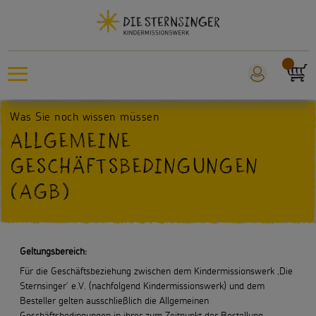
Was Sie noch wissen müssen
Sternsingeraktion
ALLGEMEINE
Sankt Martin
GESCHÄFTSBEDINGUNGEN
(AGB)
Weltmissionstag der Kinder
Für Kinder
Geltungsbereich:
Für die Kita
Für die Geschäftsbeziehung zwischen dem Kindermissionswerk ‚Die
Sternsinger‘ e.V. (nachfolgend Kindermissionswerk) und dem
Besteller gelten ausschließlich die Allgemeinen
Für die Schule
Geschäftsbedingungen in ihrer zum Zeitpunkt der Bestellung