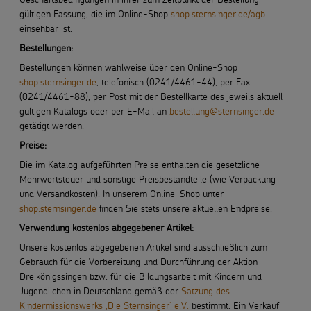
gültigen Fassung, die im Online-Shop
shop.sternsinger.de/agb
Für die Gemeinde
einsehbar ist.
Bestellungen:
Fachpublikationen
Bestellungen können wahlweise über den Online-Shop
shop.sternsinger.de
, telefonisch (0241/4461-44), per Fax
Über uns
(0241/4461-88), per Post mit der Bestellkarte des jeweils aktuell
gültigen Katalogs oder per E-Mail an
bestellung@sternsinger.de
getätigt werden.
Spenden und Stiften
Preise:
Kunsthandwerk und Geschenke
Die im Katalog aufgeführten Preise enthalten die gesetzliche
Mehrwertsteuer und sonstige Preisbestandteile (wie Verpackung
und Versandkosten). In unserem Online-Shop unter
shop.sternsinger.de
finden Sie stets unsere aktuellen Endpreise.
Verwendung kostenlos abgegebener Artikel:
Unsere kostenlos abgegebenen Artikel sind ausschließlich zum
Gebrauch für die Vorbereitung und Durchführung der Aktion
Dreikönigssingen bzw. für die Bildungsarbeit mit Kindern und
Jugendlichen in Deutschland gemäß der
Satzung des
Kindermissionswerks ‚Die Sternsinger‘ e.V.
bestimmt. Ein Verkauf