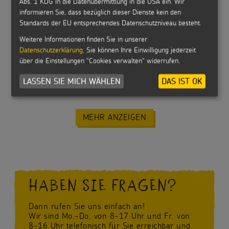
Abs. 1 KDG in die Datenübermittlung in die USA ein. Wir
informieren Sie, dass bezüglich dieser Dienste kein den
Gottesdienste 2024
Standards der EU entsprechendes Datenschutzniveau besteht.
Weitere Informationen finden Sie in unserer
Datenschutzerklärung
. Sie können Ihre Einwilligung jederzeit
über die Einstellungen "Cookies verwalten" widerrufen.
LASSEN SIE MICH WÄHLEN
DAS IST OK
DVD: Der Film zur Sternsingeraktion 2023
MEHR ANZEIGEN
HABEN SIE FRAGEN?
Dann rufen Sie uns einfach an!
Wir sind Mo.-Do. von 8-17 Uhr und Fr. von
8-16 Uhr telefonisch für Sie erreichbar und