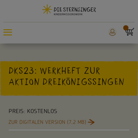
Sternsingeraktion
DKS23: WERKHEFT ZUR
Sankt Martin
AKTION DREIKÖNIGSSINGEN
Weltmissionstag der Kinder
Für Kinder
PREIS:
KOSTENLOS
Für die Kita
ZUR DIGITALEN VERSION (7,2 MB)
Für die Schule