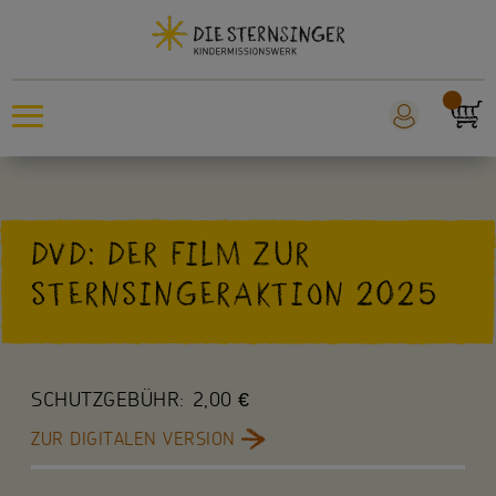
Sternsingeraktion
DVD: DER FILM ZUR
Sankt Martin
STERNSINGERAKTION 2025
Weltmissionstag der Kinder
Für Kinder
SCHUTZGEBÜHR:
2,00 €
Für die Kita
ZUR DIGITALEN VERSION
Für die Schule