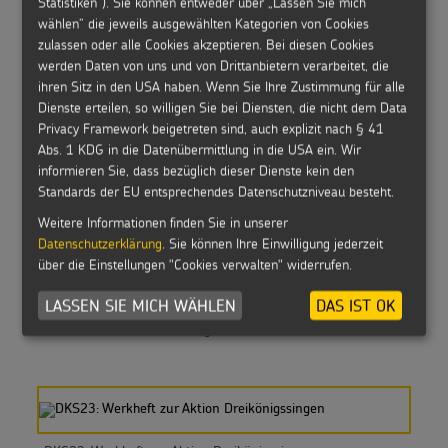
Statistiken“). Sie können entweder über „Lassen Sie mich
wählen“ die jeweils ausgewählten Kategorien von Cookies
zulassen oder alle Cookies akzeptieren. Bei diesen Cookies
werden Daten von uns und von Drittanbietern verarbeitet, die
ihren Sitz in den USA haben. Wenn Sie Ihre Zustimmung für alle
DKS24: Werkheft zur Aktion Dreikönigssingen
Dienste erteilen, so willigen Sie bei Diensten, die nicht dem Data
Privacy Framework beigetreten sind, auch explizit nach § 41
Abs. 1 KDG in die Datenübermittlung in die USA ein. Wir
informieren Sie, dass bezüglich dieser Dienste kein den
Standards der EU entsprechendes Datenschutzniveau besteht.
Gottesdienste 2024
Weitere Informationen finden Sie in unserer
Datenschutzerklärung
. Sie können Ihre Einwilligung jederzeit
über die Einstellungen "Cookies verwalten" widerrufen.
LASSEN SIE MICH WÄHLEN
DAS IST OK
DVD: Der Film zur Sternsingeraktion 2023