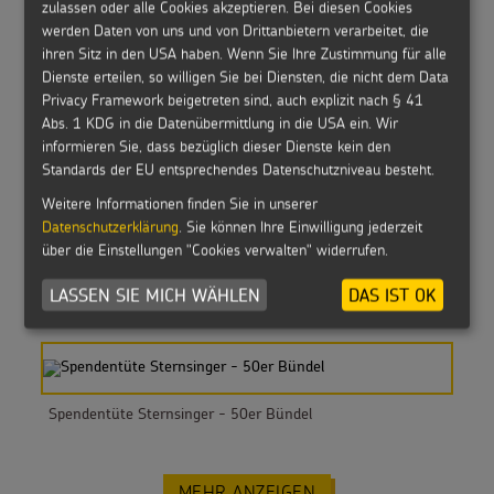
zulassen oder alle Cookies akzeptieren. Bei diesen Cookies
Sternsinger Hoodie Kinder
werden Daten von uns und von Drittanbietern verarbeitet, die
ihren Sitz in den USA haben. Wenn Sie Ihre Zustimmung für alle
Dienste erteilen, so willigen Sie bei Diensten, die nicht dem Data
Privacy Framework beigetreten sind, auch explizit nach § 41
Abs. 1 KDG in die Datenübermittlung in die USA ein. Wir
informieren Sie, dass bezüglich dieser Dienste kein den
Segensaufkleber C+M+B
Standards der EU entsprechendes Datenschutzniveau besteht.
Weitere Informationen finden Sie in unserer
Datenschutzerklärung
. Sie können Ihre Einwilligung jederzeit
über die Einstellungen "Cookies verwalten" widerrufen.
Segensbändchen 2026 - 25er Bündel
LASSEN SIE MICH WÄHLEN
DAS IST OK
Spendentüte Sternsinger - 50er Bündel
MEHR ANZEIGEN