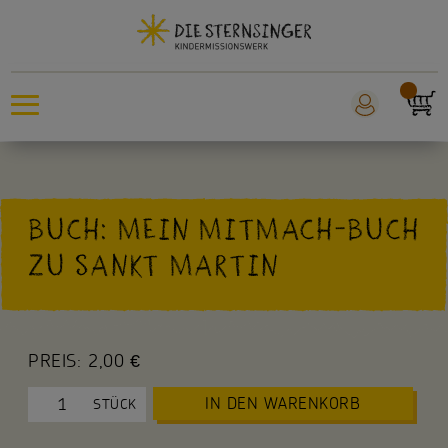
Sternsingeraktion
BUCH: MEIN MITMACH-BUCH
Sankt Martin
ZU SANKT MARTIN
Weltmissionstag der Kinder
Für Kinder
PREIS:
2,00 €
Für die Kita
IN DEN WARENKORB
STÜCK
Für die Schule