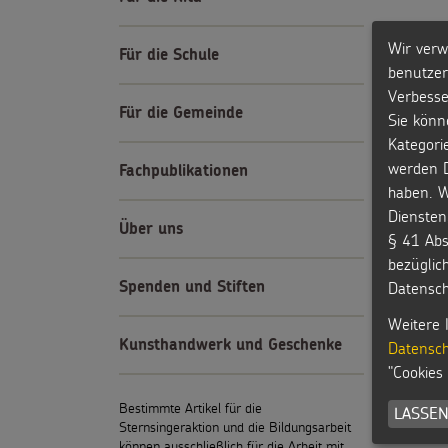
Wir verw
Für die Schule
benutzer
Verbesse
Für die Gemeinde
Sie könn
Kategori
werden D
Fachpublikationen
haben. W
Diensten
Über uns
§ 41 Abs
bezüglic
Datensch
Spenden und Stiften
Weitere 
Kunsthandwerk und Geschenke
Datensch
"Cookies
Bestimmte Artikel für die
LASSEN
Sternsingeraktion und die Bildungsarbeit
können ausschließlich für die Arbeit mit