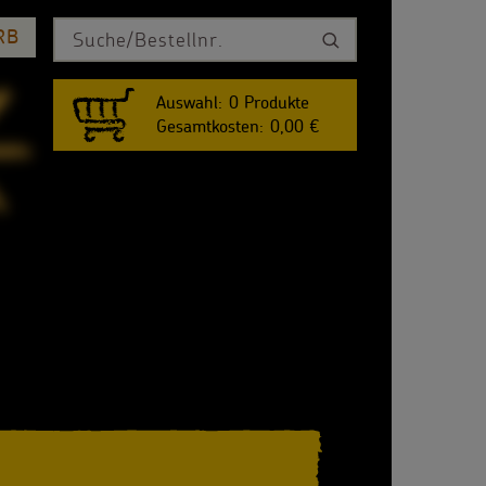
RB
Auswahl:
0
Produkte
Gesamtkosten:
0,00 €