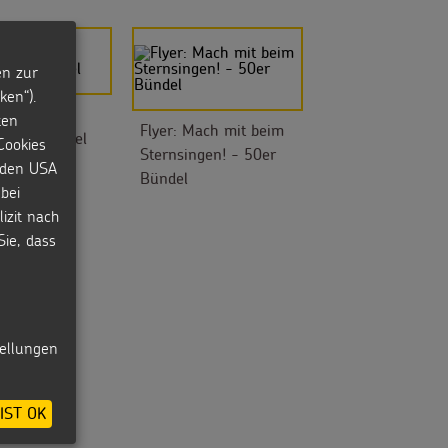
en zur
ken“).
bändchen
ten
Flyer: Mach mit beim
 25er Bündel
Cookies
Sternsingen! - 50er
n den USA
Bündel
bei
izit nach
Sie, dass
tellungen
IST OK