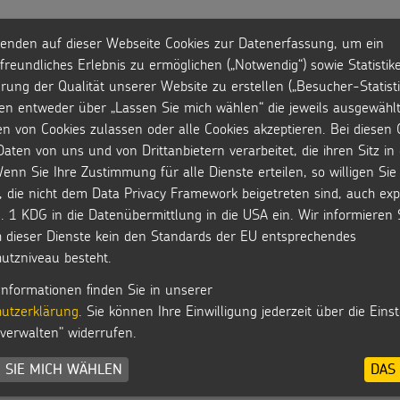
enden auf dieser Webseite Cookies zur Datenerfassung, um ein
freundliches Erlebnis zu ermöglichen („Notwendig“) sowie Statistik
rung der Qualität unserer Website zu erstellen („Besucher-Statisti
Werkheft 2026
DVD: Der Film zur
Segens
en entweder über „Lassen Sie mich wählen“ die jeweils ausgewähl
Sternsingeraktion
2026 -
en von Cookies zulassen oder alle Cookies akzeptieren. Bei diesen 
2026
aten von uns und von Drittanbietern verarbeitet, die ihren Sitz i
enn Sie Ihre Zustimmung für alle Dienste erteilen, so willigen Sie 
, die nicht dem Data Privacy Framework beigetreten sind, auch expl
. 1 KDG in die Datenübermittlung in die USA ein. Wir informieren 
MEHR ANZEIGEN
h dieser Dienste kein den Standards der EU entsprechendes
utzniveau besteht.
Informationen finden Sie in unserer
utzerklärung
. Sie können Ihre Einwilligung jederzeit über die Eins
 verwalten" widerrufen.
 SIE MICH WÄHLEN
DAS 