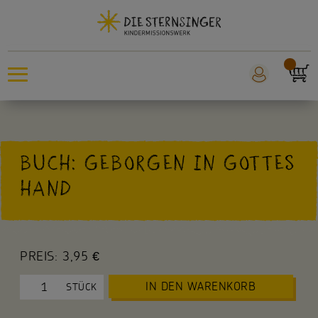
Sternsingeraktion
BUCH: GEBORGEN IN GOTTES
Sankt Martin
HAND
Weltmissionstag der Kinder
Für Kinder
PREIS:
3,95 €
Für die Kita
IN DEN WARENKORB
STÜCK
Für die Schule