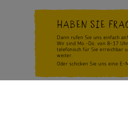
HABEN SIE FRA
Dann rufen Sie uns einfach an
Wir sind Mo.-Do. von 8-17 Uhr
telefonisch für Sie erreichbar 
weiter.
Oder schicken Sie uns eine E-M
Facebook
/Sternsinger