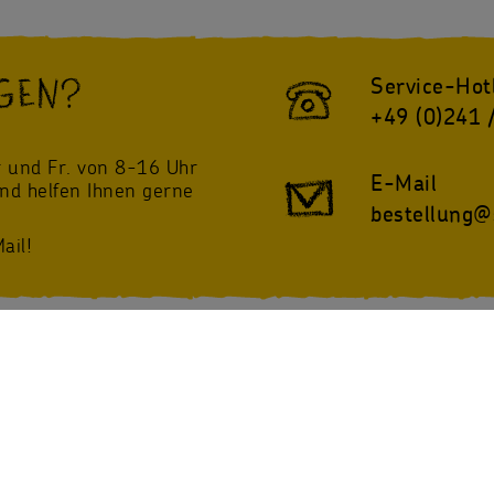
GEN?
Service-Hot
+49 (0)241 
!
 und Fr. von 8-16 Uhr
E-Mail
und helfen Ihnen gerne
bestellung@
ail!
twitter
Instagram
@sternsinger_de
/Sternsinger