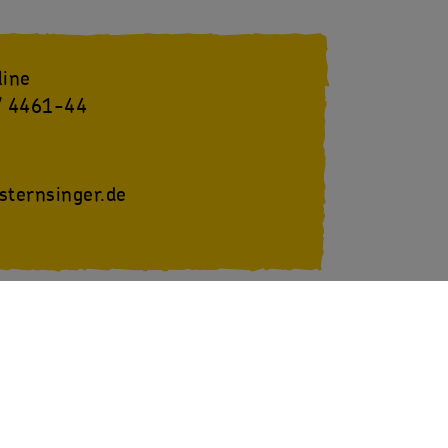
line
/ 4461-44
sternsinger.de
youtube
SternsingerVideo