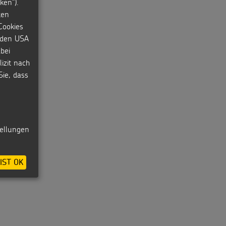
ken“).
ten
Cookies
n den USA
bei
izit nach
Sie, dass
tellungen
IST OK