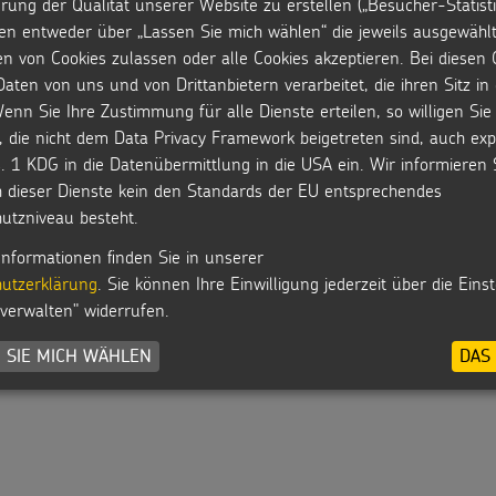
rung der Qualität unserer Website zu erstellen („Besucher-Statisti
en entweder über „Lassen Sie mich wählen“ die jeweils ausgewähl
MEHR ANZEIGEN
en von Cookies zulassen oder alle Cookies akzeptieren. Bei diesen 
aten von uns und von Drittanbietern verarbeitet, die ihren Sitz i
enn Sie Ihre Zustimmung für alle Dienste erteilen, so willigen Sie 
, die nicht dem Data Privacy Framework beigetreten sind, auch expl
. 1 KDG in die Datenübermittlung in die USA ein. Wir informieren 
h dieser Dienste kein den Standards der EU entsprechendes
utzniveau besteht.
Informationen finden Sie in unserer
utzerklärung
. Sie können Ihre Einwilligung jederzeit über die Eins
 verwalten" widerrufen.
 SIE MICH WÄHLEN
DAS 