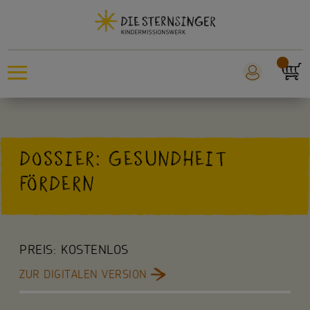
Sternsingeraktion
DOSSIER: GESUNDHEIT
Sankt Martin
FÖRDERN
Weltmissionstag der Kinder
Für Kinder
PREIS:
KOSTENLOS
Für die Kita
ZUR DIGITALEN VERSION
Für die Schule