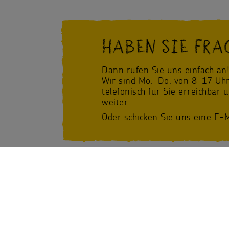
HABEN SIE FRA
Dann rufen Sie uns einfach an
Wir sind Mo.-Do. von 8-17 Uhr
telefonisch für Sie erreichbar 
weiter.
Oder schicken Sie uns eine E-M
Facebook
/Sternsinger