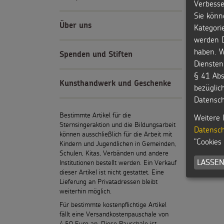
Verbesse
Sie könn
Über uns
Kategori
werden D
haben. W
Spenden und Stiften
Diensten
§ 41 Abs
Kunsthandwerk und Geschenke
bezüglic
Datensch
Bestimmte Artikel für die
Weitere 
Sternsingeraktion und die Bildungsarbeit
Datensch
können ausschließlich für die Arbeit mit
"Cookies
Kindern und Jugendlichen in Gemeinden,
Schulen, Kitas, Verbänden und andere
LASSEN
Institutionen bestellt werden. Ein Verkauf
dieser Artikel ist nicht gestattet. Eine
Lieferung an Privatadressen bleibt
weiterhin möglich.
Für bestimmte kostenpflichtige Artikel
fällt eine Versandkostenpauschale von
4,50 Euro an. Diese Pauschale ist