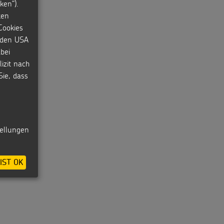
ken“).
ten
Cookies
n den USA
bei
izit nach
Sie, dass
tellungen
IST OK