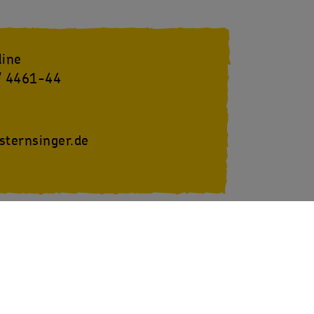
line
/ 4461-44
sternsinger.de
youtube
SternsingerVideo