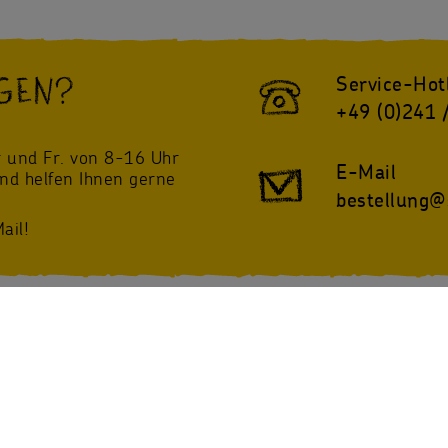
GEN?
Service-Hot
+49 (0)241 
!
 und Fr. von 8-16 Uhr
E-Mail
und helfen Ihnen gerne
bestellung@
ail!
twitter
Instagram
@sternsinger_de
/Sternsinger