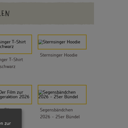
LEN
Sternsinger Hoodie
nger T-Shirt
 schwarz
r Film zur
Segensbändchen
ngeraktion
2026 - 25er Bündel
en zur