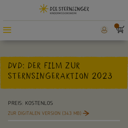
Sternsingeraktion
DVD: DER FILM ZUR
Sankt Martin
STERNSINGERAKTION 2023
Weltmissionstag der Kinder
Für Kinder
PREIS:
KOSTENLOS
Für die Kita
ZUR DIGITALEN VERSION (343 MB)
Für die Schule