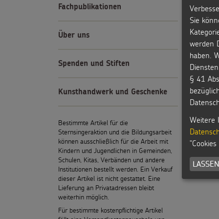
Fachpublikationen
Verbesse
Sie könn
Kategori
Über uns
werden D
haben. W
Spenden und Stiften
Diensten
§ 41 Abs
bezüglic
Kunsthandwerk und Geschenke
Datensch
Weitere 
Bestimmte Artikel für die
Datensch
Sternsingeraktion und die Bildungsarbeit
können ausschließlich für die Arbeit mit
"Cookies
Kindern und Jugendlichen in Gemeinden,
Schulen, Kitas, Verbänden und andere
LASSEN
Institutionen bestellt werden. Ein Verkauf
dieser Artikel ist nicht gestattet. Eine
Lieferung an Privatadressen bleibt
weiterhin möglich.
Für bestimmte kostenpflichtige Artikel