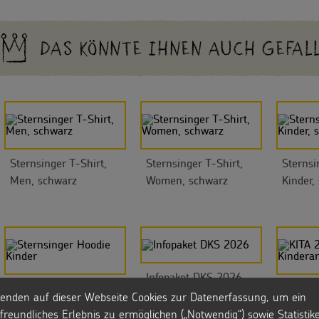
DAS KÖNNTE IHNEN AUCH GEFAL
Sternsinger T-Shirt,
Sternsinger T-Shirt,
Sternsi
Men, schwarz
Women, schwarz
Kinder,
Infopaket DKS 2026
Sternsinger Hoodie
KITA 2/
enden auf dieser Webseite Cookies zur Datenerfassung, um ein
Kinder
Kindera
freundliches Erlebnis zu ermöglichen („Notwendig“) sowie Statistik