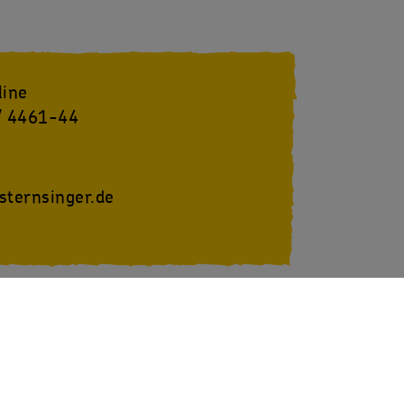
line
/ 4461-44
sternsinger.de
youtube
SternsingerVideo