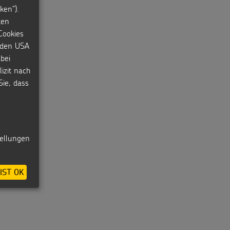
ken“).
ten
Cookies
n den USA
bei
izit nach
Sie, dass
tellungen
IST OK