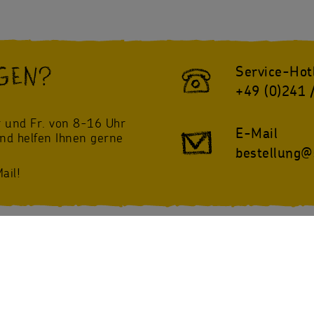
GEN?
Service-Hot
+49 (0)241 
!
 und Fr. von 8-16 Uhr
E-Mail
und helfen Ihnen gerne
bestellung@
ail!
twitter
Instagram
@sternsinger_de
/Sternsinger