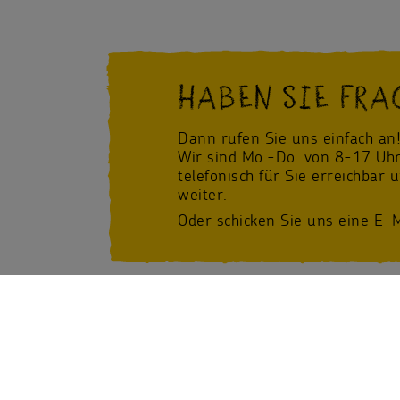
HABEN SIE FRA
Dann rufen Sie uns einfach an
Wir sind Mo.-Do. von 8-17 Uhr
telefonisch für Sie erreichbar 
weiter.
Oder schicken Sie uns eine E-M
Facebook
/Sternsinger