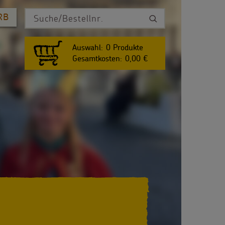
RB
Auswahl:
0
Produkte
Gesamtkosten:
0,00 €