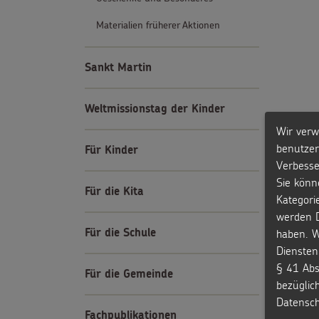
Materialien früherer Aktionen
Sankt Martin
Weltmissionstag der Kinder
Wir verw
benutzer
Für Kinder
Verbesse
Sie könn
Für die Kita
Kategori
werden D
haben. W
Für die Schule
Diensten
§ 41 Abs
Für die Gemeinde
bezüglic
Datensch
Fachpublikationen