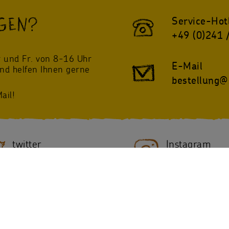
GEN?
Service-Hot
+49 (0)241 
!
 und Fr. von 8-16 Uhr
E-Mail
und helfen Ihnen gerne
bestellung@
ail!
twitter
Instagram
@sternsinger_de
/Sternsinger