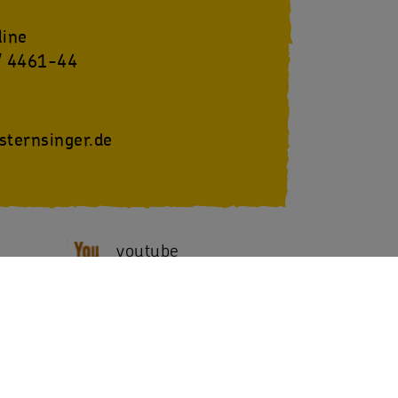
line
/ 4461-44
sternsinger.de
youtube
SternsingerVideo
NACH OBEN