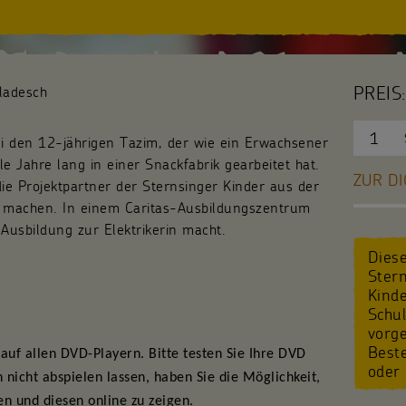
PREIS:
gladesch
lli den 12-jährigen Tazim, der wie ein Erwachsener
le Jahre lang in einer Snackfabrik gearbeitet hat.
ZUR DI
die Projektpartner der Sternsinger Kinder aus der
h machen. In einem Caritas-Ausbildungszentrum
 Ausbildung zur Elektrikerin macht.
Diese
Stern
Kind
Schu
vorge
Best
auf allen DVD-Playern. Bitte testen Sie Ihre DVD
oder 
h nicht abspielen lassen,
haben Sie die Möglichkeit,
n und diesen online zu zeigen.