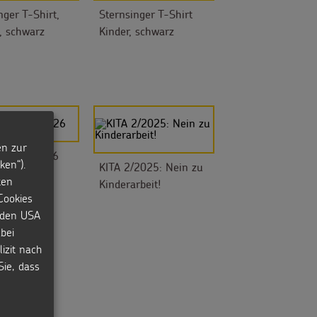
nger T-Shirt,
Sternsinger T-Shirt
 schwarz
Kinder, schwarz
en zur
ket DKS 2026
ken“).
KITA 2/2025: Nein zu
ten
Kinderarbeit!
Cookies
n den USA
bei
izit nach
Sie, dass