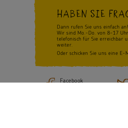
HABEN SIE FRA
Dann rufen Sie uns einfach an
Wir sind Mo.-Do. von 8-17 Uhr
telefonisch für Sie erreichbar 
weiter.
Oder schicken Sie uns eine E-M
Facebook
/Sternsinger