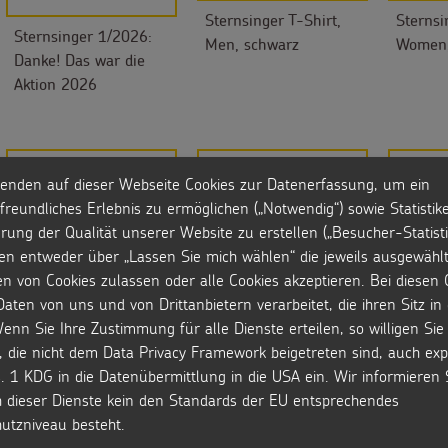
Sternsinger T-Shirt,
Sternsi
Sternsinger 1/2026:
Men, schwarz
Women,
Danke! Das war die
Aktion 2026
enden auf dieser Webseite Cookies zur Datenerfassung, um ein
freundliches Erlebnis zu ermöglichen („Notwendig“) sowie Statistik
Sternsinger Hoodie
Infopa
rung der Qualität unserer Website zu erstellen („Besucher-Statisti
Sternsinger Hoodie
en entweder über „Lassen Sie mich wählen“ die jeweils ausgewähl
Kinder
en von Cookies zulassen oder alle Cookies akzeptieren. Bei diesen 
aten von uns und von Drittanbietern verarbeitet, die ihren Sitz i
enn Sie Ihre Zustimmung für alle Dienste erteilen, so willigen Sie 
MEHR ANZEIGEN
, die nicht dem Data Privacy Framework beigetreten sind, auch expl
. 1 KDG in die Datenübermittlung in die USA ein. Wir informieren 
h dieser Dienste kein den Standards der EU entsprechendes
utzniveau besteht.