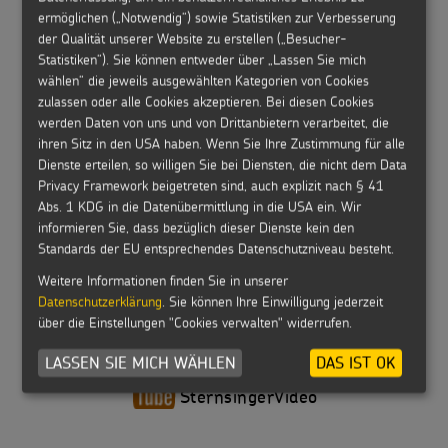
Retoure
des Kindermissionswerks ‚Die Sternsinger’, darunter z.B. die
ermöglichen („Notwendig“) sowie Statistiken zur Verbesserung
der Waren nur aufkommen, wenn dieser Wertverlust auf einen
Service-Hotline
Fälligkeit und Zahlung:
Im Straßer Feld 12
Sternsinger-App
.
der Qualität unserer Website zu erstellen („Besucher-
zur Prüfung der Beschaffenheit, Eigenschaften und
+49 (0)241 / 4461-44
52134 Herzogenrath
Statistiken“). Sie können entweder über „Lassen Sie mich
Funktionsweise der Waren nicht notwendigen Umgang mit
Die Lieferung der Waren erfolgt gegen Rechnung. Bitte
JETZT KOSTENLOSES BENUTZERKONTO
wählen“ die jeweils ausgewählten Kategorien von Cookies
ihnen zurückzuführen ist.
überweisen Sie den Rechnungsbetrag innerhalb der
ANLEGEN
E-Mail
zulassen oder alle Cookies akzeptieren. Bei diesen Cookies
angegebenen Frist auf unser Konto:
werden Daten von uns und von Drittanbietern verarbeitet, die
bestellung@sternsinger.de
Pax-Bank für Kirche und Caritas eG
ihren Sitz in den USA haben. Wenn Sie Ihre Zustimmung für alle
IBAN: DE50 3706 0193 0000 1030 12
Dienste erteilen, so willigen Sie bei Diensten, die nicht dem Data
BIC: GENODED1PAX
Privacy Framework beigetreten sind, auch explizit nach § 41
Abs. 1 KDG in die Datenübermittlung in die USA ein. Wir
Auf der Rechnung finden Sie Ihre Kunden- und Rechnungs-
Facebook
twitter
informieren Sie, dass bezüglich dieser Dienste kein den
Nummer. Sie erleichtern sich und uns die Arbeit, wenn Sie bei
/Sternsinger
@sternsinger_de
Standards der EU entsprechendes Datenschutzniveau besteht.
der Überweisung und jeglicher Korrespondenz diese Nummern
benutzen.
Weitere Informationen finden Sie in unserer
Instagram
Ein Skonto-Abzug ist nicht möglich.
Datenschutzerklärung
. Sie können Ihre Einwilligung jederzeit
/Sternsinger
über die Einstellungen "Cookies verwalten" widerrufen.
Die gelieferte Ware bleibt bis zur vollständigen Bezahlung
Eigentum des Kindermissionswerks.
LASSEN SIE MICH WÄHLEN
DAS IST OK
youtube
SternsingerVideo