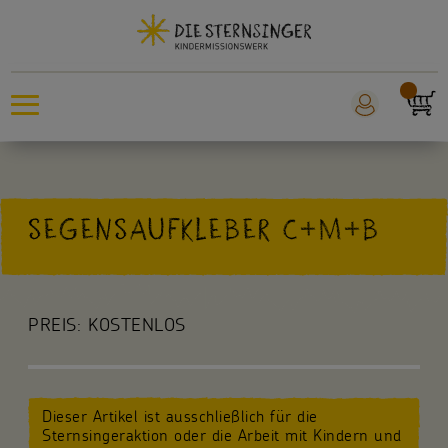
Sternsingeraktion
SEGENSAUFKLEBER C+M+B
Sankt Martin
Weltmissionstag der Kinder
PREIS:
KOSTENLOS
Für Kinder
Für die Kita
Dieser Artikel ist ausschließlich für die
Für die Schule
Sternsingeraktion oder die Arbeit mit Kindern und