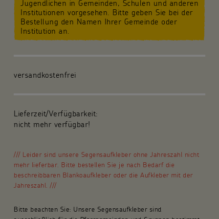
Jugendlichen in Gemeinden, Schulen und anderen
Institutionen vorgesehen. Bitte geben Sie bei der
Für die Gemeinde
Bestellung den Namen Ihrer Gemeinde oder
Institution an.
Fachpublikationen
Über uns
versandkostenfrei
Spenden und Stiften
Lieferzeit/Verfügbarkeit:
Kunsthandwerk und Geschenke
nicht mehr verfügbar!
/// Leider sind unsere Segensaufkleber ohne Jahreszahl nicht
mehr lieferbar. Bitte bestellen Sie je nach Bedarf die
beschreibbaren Blankoaufkleber oder die Aufkleber mit der
Jahreszahl. ///
Bitte beachten Sie: Unsere Segensaufkleber sind