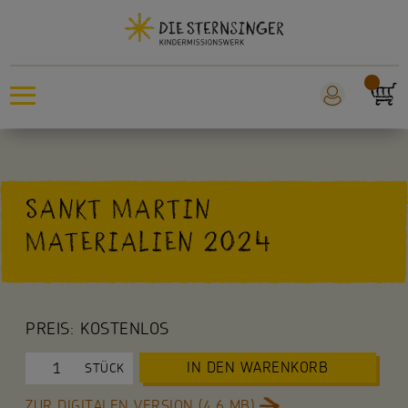
Sternsingeraktion
SANKT MARTIN
Sankt Martin
MATERIALIEN 2024
Weltmissionstag der Kinder
Für Kinder
PREIS:
KOSTENLOS
Für die Kita
IN DEN WARENKORB
STÜCK
Für die Schule
ZUR DIGITALEN VERSION (4,6 MB)