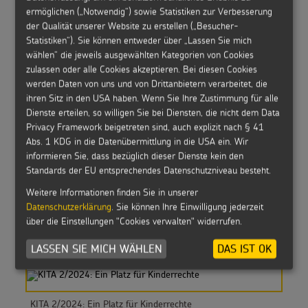
ermöglichen („Notwendig“) sowie Statistiken zur Verbesserung
der Qualität unserer Website zu erstellen („Besucher-
Statistiken“). Sie können entweder über „Lassen Sie mich
ABO: Martinsmaterialien
wählen“ die jeweils ausgewählten Kategorien von Cookies
zulassen oder alle Cookies akzeptieren. Bei diesen Cookies
werden Daten von uns und von Drittanbietern verarbeitet, die
ihren Sitz in den USA haben. Wenn Sie Ihre Zustimmung für alle
Dienste erteilen, so willigen Sie bei Diensten, die nicht dem Data
Privacy Framework beigetreten sind, auch explizit nach § 41
KITA 2/2025: Nein zu Kinderarbeit!
Abs. 1 KDG in die Datenübermittlung in die USA ein. Wir
informieren Sie, dass bezüglich dieser Dienste kein den
Standards der EU entsprechendes Datenschutzniveau besteht.
Weitere Informationen finden Sie in unserer
Datenschutzerklärung
. Sie können Ihre Einwilligung jederzeit
über die Einstellungen "Cookies verwalten" widerrufen.
KITA 1/2025: Wasser ist Leben
LASSEN SIE MICH WÄHLEN
DAS IST OK
KITA 2/2024: Ein Platz für Kinderrechte