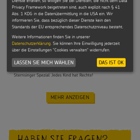
Dienste erteilen, so willigen Sie bei Diensten, die nicht dem Data
Privacy Framework beigetreten sind, auch explizit nach § 41
Abs. 1 KDG in die Datenübermittlung in die USA ein. Wir
informieren Sie, dass bezüglich dieser Dienste kein den
Standards der EU entsprechendes Datenschutzniveau besteht.
Sternsinger 1/2025: Ihr seid Helden! Das war die Aktion
Weitere Informationen finden Sie in unserer
2025
Datenschutzerklärung
. Sie können Ihre Einwilligung jederzeit
über die Einstellungen "Cookies verwalten" widerrufen.
LASSEN SIE MICH WÄHLEN
DAS IST OK
Sternsinger Spezial: Jedes Kind hat Rechte!
MEHR ANZEIGEN
HABEN SIE FRAGEN?