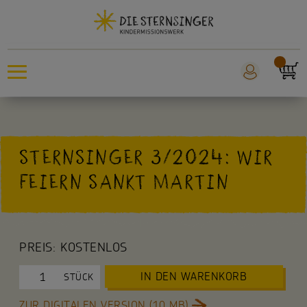
Sternsingeraktion
STERNSINGER 3/2024: WIR
Sankt Martin
FEIERN SANKT MARTIN
Weltmissionstag der Kinder
Für Kinder
PREIS:
KOSTENLOS
Für die Kita
IN DEN WARENKORB
STÜCK
Für die Schule
ZUR DIGITALEN VERSION (10 MB)