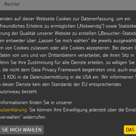
Rechte!
enden auf dieser Webseite Cookies zur Datenerfassung, um ein
freundliches Erlebnis zu ermöglichen („Notwendig“) sowie Statistik
rung der Qualität unserer Website zu erstellen („Besucher-Statisti
en entweder über „Lassen Sie mich wählen“ die jeweils ausgewähl
Gottesdienste 2024
en von Cookies zulassen oder alle Cookies akzeptieren. Bei diesen 
DKS24: Werkheft zur
DVD: De
aten von uns und von Drittanbietern verarbeitet, die ihren Sitz i
Aktion
Sternsi
enn Sie Ihre Zustimmung für alle Dienste erteilen, so willigen Sie 
Dreikönigssingen
2023
, die nicht dem Data Privacy Framework beigetreten sind, auch expl
. 1 KDG in die Datenübermittlung in die USA ein. Wir informieren 
h dieser Dienste kein den Standards der EU entsprechendes
MEHR ANZEIGEN
utzniveau besteht.
Informationen finden Sie in unserer
utzerklärung
. Sie können Ihre Einwilligung jederzeit über die Eins
 verwalten" widerrufen.
 SIE MICH WÄHLEN
DAS 