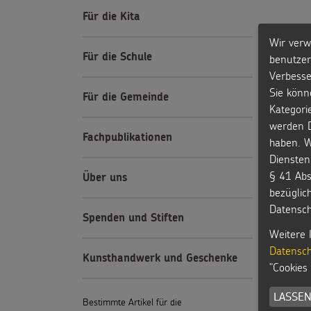
Für die Kita
Wir verw
Für die Schule
benutzer
Verbesse
Sie könn
Für die Gemeinde
Kategori
werden D
Fachpublikationen
haben. W
Diensten
§ 41 Abs
Über uns
bezüglic
Datensch
Spenden und Stiften
Weitere 
Datensch
Kunsthandwerk und Geschenke
"Cookies
LASSEN
Bestimmte Artikel für die