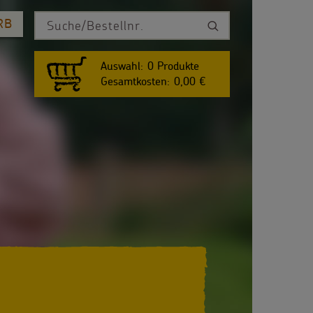
RB
Auswahl:
0
Produkte
Gesamtkosten:
0,00 €