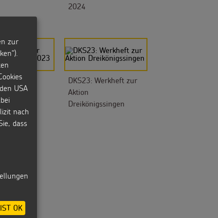
2024
en zur
ken“).
ten
Cookies
r Film zur
DKS23: Werkheft zur
n den USA
ngeraktion
Aktion
bei
Dreikönigssingen
izit nach
Sie, dass
tellungen
IST OK