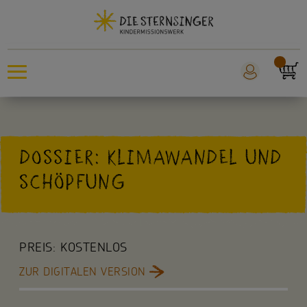
Sternsingeraktion
DOSSIER: KLIMAWANDEL UND
Sankt Martin
SCHÖPFUNG
Weltmissionstag der Kinder
Für Kinder
PREIS:
KOSTENLOS
Für die Kita
ZUR DIGITALEN VERSION
Für die Schule