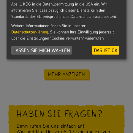
Abs. 1 KDG in die Datenübermittlung in die USA ein. Wir
informieren Sie, dass bezüglich dieser Dienste kein den
Standards der EU entsprechendes Datenschutzniveau besteht.
DVD: Der Film zur Sternsingeraktion 2026
Weitere Informationen finden Sie in unserer
Datenschutzerklärung
. Sie können Ihre Einwilligung jederzeit
über die Einstellungen "Cookies verwalten" widerrufen.
LASSEN SIE MICH WÄHLEN
DAS IST OK
Segensbändchen 2026 - 25er Bündel
MEHR ANZEIGEN
HABEN SIE FRAGEN?
Dann rufen Sie uns einfach an!
Wir sind Mo.-Do. von 8-17 Uhr und Fr. von