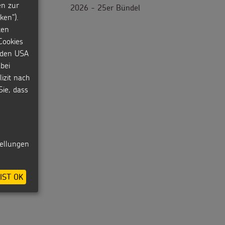
en zur
ngeraktion
2026 - 25er Bündel
ken“).
ten
Cookies
n den USA
bei
izit nach
Sie, dass
tellungen
IST OK