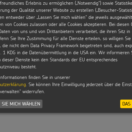
freundliches Erlebnis zu ermöglichen („Notwendig“) sowie Statistik
Kinder
Sternsi
rung der Qualität unserer Website zu erstellen („Besucher-Statisti
2026
en entweder über „Lassen Sie mich wählen“ die jeweils ausgewähl
en von Cookies zulassen oder alle Cookies akzeptieren. Bei diesen 
aten von uns und von Drittanbietern verarbeitet, die ihren Sitz i
MEHR ANZEIGEN
enn Sie Ihre Zustimmung für alle Dienste erteilen, so willigen Sie 
, die nicht dem Data Privacy Framework beigetreten sind, auch expl
. 1 KDG in die Datenübermittlung in die USA ein. Wir informieren 
h dieser Dienste kein den Standards der EU entsprechendes
utzniveau besteht.
Informationen finden Sie in unserer
utzerklärung
. Sie können Ihre Einwilligung jederzeit über die Eins
 verwalten" widerrufen.
 SIE MICH WÄHLEN
DAS 