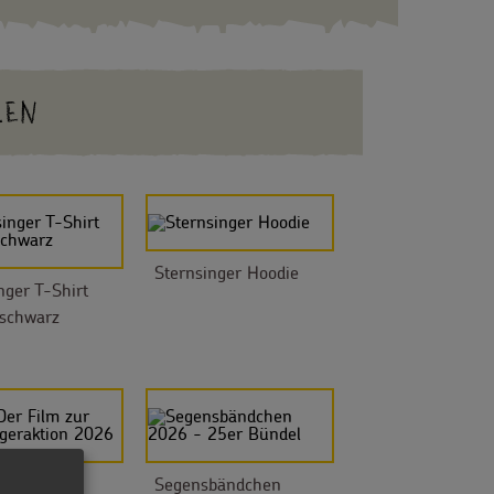
LEN
Sternsinger Hoodie
nger T-Shirt
 schwarz
r Film zur
Segensbändchen