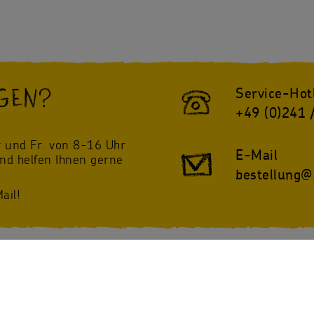
GEN?
Service-Hot
+49 (0)241 
!
 und Fr. von 8-16 Uhr
E-Mail
und helfen Ihnen gerne
bestellung@
ail!
twitter
Instagram
@sternsinger_de
/Sternsinger