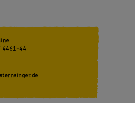
line
/ 4461-44
sternsinger.de
youtube
SternsingerVideo