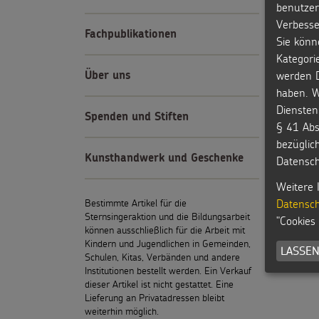
benutzer
Verbesse
Fachpublikationen
Sie könn
Kategori
werden D
Über uns
haben. W
Diensten
Spenden und Stiften
§ 41 Abs
bezüglic
Kunsthandwerk und Geschenke
Datensch
Weitere 
Bestimmte Artikel für die
Datensch
Sternsingeraktion und die Bildungsarbeit
"Cookies
können ausschließlich für die Arbeit mit
Kindern und Jugendlichen in Gemeinden,
LASSEN
Schulen, Kitas, Verbänden und andere
Institutionen bestellt werden. Ein Verkauf
dieser Artikel ist nicht gestattet. Eine
Lieferung an Privatadressen bleibt
weiterhin möglich.