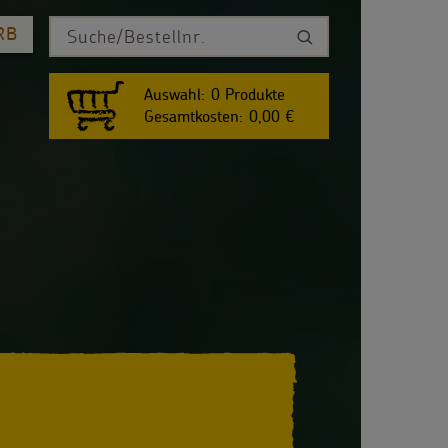
RB
Auswahl:
0
Produkte
Gesamtkosten:
0,00 €