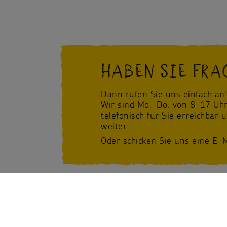
HABEN SIE FRA
Dann rufen Sie uns einfach an
Wir sind Mo.-Do. von 8-17 Uhr
telefonisch für Sie erreichbar 
weiter.
Oder schicken Sie uns eine E-M
Facebook
/Sternsinger