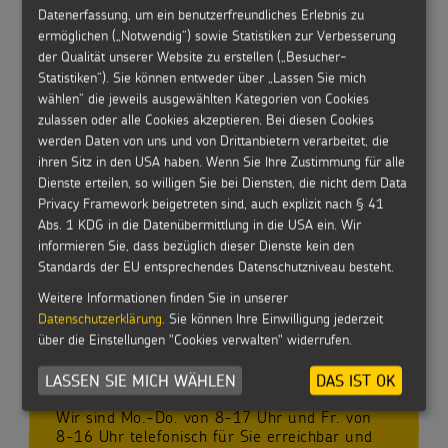
Datenerfassung, um ein benutzerfreundliches Erlebnis zu
ermöglichen („Notwendig“) sowie Statistiken zur Verbesserung
der Qualität unserer Website zu erstellen („Besucher-
Statistiken“). Sie können entweder über „Lassen Sie mich
Jahresbericht 2021
wählen“ die jeweils ausgewählten Kategorien von Cookies
zulassen oder alle Cookies akzeptieren. Bei diesen Cookies
werden Daten von uns und von Drittanbietern verarbeitet, die
ihren Sitz in den USA haben. Wenn Sie Ihre Zustimmung für alle
Dienste erteilen, so willigen Sie bei Diensten, die nicht dem Data
Flyer: Ein Segen für Sie - 50er Bündel
Privacy Framework beigetreten sind, auch explizit nach § 41
Abs. 1 KDG in die Datenübermittlung in die USA ein. Wir
informieren Sie, dass bezüglich dieser Dienste kein den
Standards der EU entsprechendes Datenschutzniveau besteht.
Weitere Informationen finden Sie in unserer
Datenschutzerklärung
. Sie können Ihre Einwilligung jederzeit
über die Einstellungen "Cookies verwalten" widerrufen.
HABEN SIE FRAGEN?
LASSEN SIE MICH WÄHLEN
DAS IST OK
Dann rufen Sie uns einfach an!
Wir sind Mo.-Do. von 8-17 Uhr und Fr. von
8-16 Uhr telefonisch für Sie erreichbar und