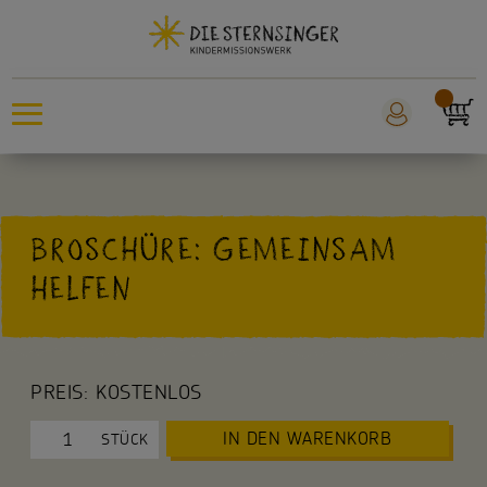
Sternsingeraktion
BROSCHÜRE: GEMEINSAM
Sankt Martin
HELFEN
Weltmissionstag der Kinder
Für Kinder
PREIS:
KOSTENLOS
Für die Kita
IN DEN WARENKORB
STÜCK
Für die Schule