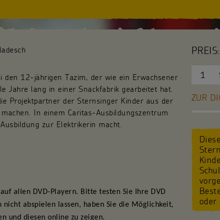
PREIS:
gladesch
lli den 12-jährigen Tazim, der wie ein Erwachsener
le Jahre lang in einer Snackfabrik gearbeitet hat.
ZUR DI
die Projektpartner der Sternsinger Kinder aus der
h machen. In einem Caritas-Ausbildungszentrum
 Ausbildung zur Elektrikerin macht.
Diese
Stern
Kind
Schu
vorge
Best
auf allen DVD-Playern. Bitte testen Sie Ihre DVD
oder 
h nicht abspielen lassen,
haben Sie die Möglichkeit,
n und diesen online zu zeigen.