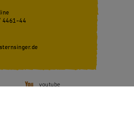
line
/ 4461-44
sternsinger.de
youtube
SternsingerVideo
NACH OBEN