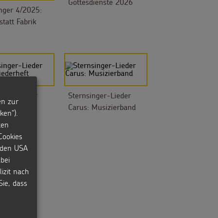
Gottesdienste 2026
nger 4/2025:
statt Fabrik
nger-Lieder
Sternsinger-Lieder
en zur
Liederheft
Carus: Musizierband
ken“).
ten
Cookies
n den USA
bei
izit nach
Sie, dass