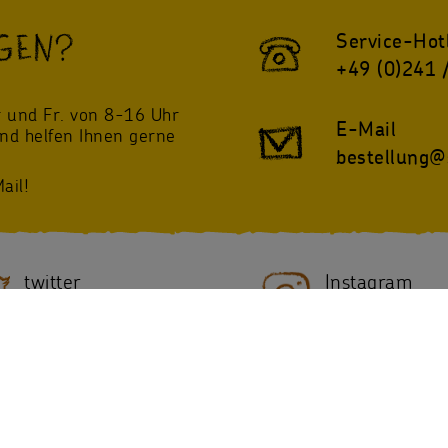
GEN?
Service-Hot
+49 (0)241 
!
 und Fr. von 8-16 Uhr
E-Mail
und helfen Ihnen gerne
bestellung@
ail!
twitter
Instagram
@sternsinger_de
/Sternsinger