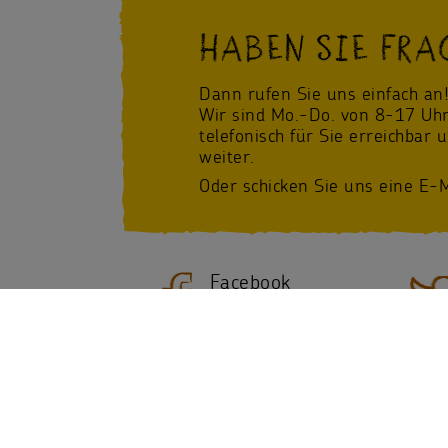
HABEN SIE FRA
Dann rufen Sie uns einfach an
Wir sind Mo.-Do. von 8-17 Uhr
telefonisch für Sie erreichbar 
weiter.
Oder schicken Sie uns eine E-M
Facebook
/Sternsinger