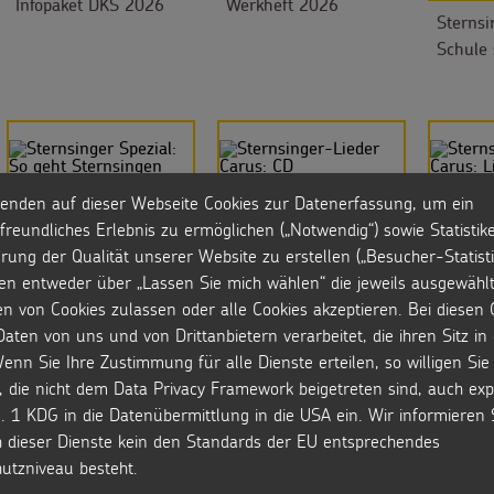
Infopaket DKS 2026
Werkheft 2026
Sternsi
Schule 
enden auf dieser Webseite Cookies zur Datenerfassung, um ein
Sternsinger Spezial:
Sternsinger-Lieder
Sternsi
freundliches Erlebnis zu ermöglichen („Notwendig“) sowie Statistik
So geht Sternsingen
Carus: CD
Carus: 
rung der Qualität unserer Website zu erstellen („Besucher-Statisti
en entweder über „Lassen Sie mich wählen“ die jeweils ausgewähl
en von Cookies zulassen oder alle Cookies akzeptieren. Bei diesen 
aten von uns und von Drittanbietern verarbeitet, die ihren Sitz i
enn Sie Ihre Zustimmung für alle Dienste erteilen, so willigen Sie 
, die nicht dem Data Privacy Framework beigetreten sind, auch expl
. 1 KDG in die Datenübermittlung in die USA ein. Wir informieren 
h dieser Dienste kein den Standards der EU entsprechendes
utzniveau besteht.