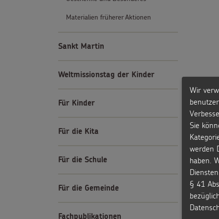
Materialien früherer Aktionen
Sankt Martin
Weltmissionstag der Kinder
Wir verw
benutzer
Für Kinder
Verbesse
Sie könn
Für die Kita
Kategori
werden D
haben. W
Für die Schule
Diensten
§ 41 Abs
Für die Gemeinde
bezüglic
Datensch
Fachpublikationen